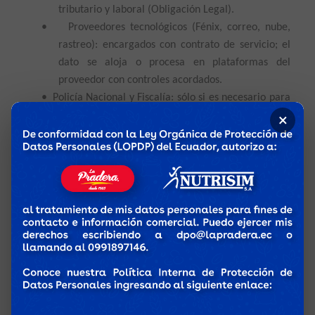
tributario y laboral (Obligación Legal).
•
Proveedores tecnológicos (Fénix, correo, nube,
rastreo): encargados con contrato de servicio; el
dato se aloja o procesa en plataformas del
proveedor con controles acordados.
•
Policía Nacional y Fiscalía: sólo si es necesario para
pérdida/robo de vehículo mediante una denuncia
×
previa (Obligación Legal).
Transferencia Internacional de Datos Personales:
Podrá realizarse transferencia internacional de datos
personales cuando sea necesaria para el uso de
plataformas tecnológicas, correo corporativo,
almacenamiento en la nube u otros proveedores cuyos
sistemas o servidores se encuentren fuera del territorio
ecuatoriano, siempre conforme a la Ley Orgánica de
Protección de Datos Personales. Estas transferencias se
realizarán bajo contratos y medidas de seguridad