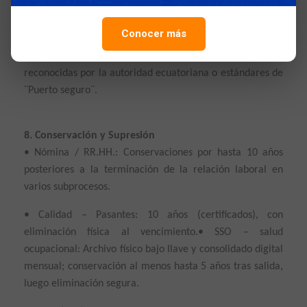
adecuadas, y se sustentarán en una base legal válida o en
el consentimiento del titular, cuando corresponda. A su
Conocer más
vez LA PRADERA / NUTRISIM S.A. verificará que los
proveedores cuenten con certificaciones de seguridad
reconocidas por la autoridad ecuatoriana o estándares de
¨Puerto seguro¨.
8. Conservación y Supresión
• Nómina / RR.HH.: Conservaciones por hasta 10 años
posteriores a la terminación de la relación laboral en
varios subprocesos.
• Calidad – Pasantes: 10 años (certificados), con
eliminación física al vencimiento.• SSO – salud
ocupacional: Archivo físico bajo llave y consolidado digital
mensual; conservación al menos hasta 5 años tras salida,
luego eliminación segura.