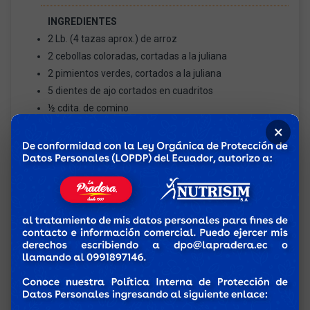
INGREDIENTES
2 Lb. (4 tazas aprox.) de arroz
2 cebollas coloradas, cortadas a la juliana
2 pimientos verdes, cortados a la juliana
5 dientes de ajo cortados en cuadritos
½ cdita. de comino
1 lata de tomate condimentado
×
500g arvejas
6 cdas. De cilantro picadito
¼ Lb. (1/2 taza aprox.) de tocino en cuadritos
¼ Lb. (1/2 taza aprox.) de queso de crema cortado en
cuadritos
¼ cdita. de pimienta sal al gusto
3 Cdas. De aceite con achiote
PREPARACIÓN
Se pone aceite con achiote, cuando esté