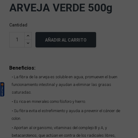
ARVEJA VERDE 500g
Cantidad
AÑADIR AL CARRITO
Beneficios:
• La fibra de la arveja es soluble en agua, promueven el buen
funcionamiento intestinal y ayudan a eliminar las grasas
saturadas.
• Es rica en minerales como fósforo y hierro.
• Su fibra evita el estreñimiento y ayuda a prevenir el cáncer de
colon.
• Aportan al organismo, vitaminas del complejo B y A, y
betacarotenos, que actúan en contra de los radicales libres,