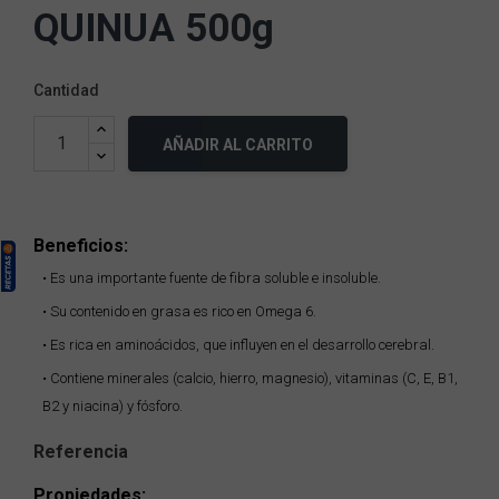
QUINUA 500g
Cantidad
AÑADIR AL CARRITO
Beneficios:
• Es una importante fuente de fibra soluble e insoluble.
• Su contenido en grasa es rico en Omega 6.
• Es rica en aminoácidos, que influyen en el desarrollo cerebral.
• Contiene minerales (calcio, hierro, magnesio), vitaminas (C, E, B1,
B2 y niacina) y fósforo.
Referencia
Propiedades: